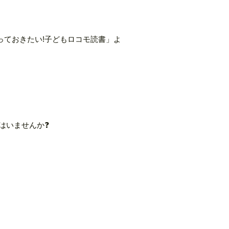
っておきたい!子どもロコモ読書」よ
。
はいませんか❓