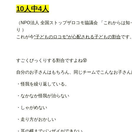
10人中4人
（NPO法人 全国ストップザロコモ協議会 「これからは知
り ）
これが今
“子どものロコモ”が心配される子どもの割合
です
すごくびっくりする割合ですよね😵
自分のお子さんはもちろん、同じチームでこんなお子さん
・怪我を繰り返している。
・なかなか怪我が治らない
・しゃがめない
・走り方がおかしい
・耳の横までバンザイができない